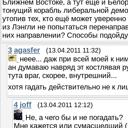
Ближнем Востоке, а тут ещё и Белору
тонущий корабль либеральной демок
утопив тех, кто ещё может уверенно
из Лэнгли не попытаться перенапра
них направлении? Способы подойдут
3
agasfer
(13.04.2011 11:32)
неее... даж при всей моей к ним
ан думаваю навряд эт костлявая ру
тута враг, скорее, внутрешний...
хотя гадать действительно не к лицу
4
joff
(13.04.2011 12:12)
Не, а чего бы и не погадать?
Мне кажется или сумасшедший ( 