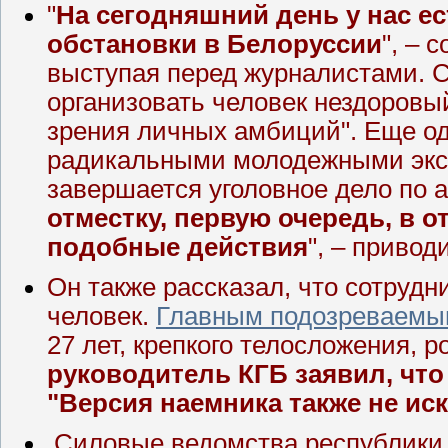
"
На сегодняшний день у нас ес
обстановки в Белоруссии
", – 
выступая перед журналистами. Со
организовать человек нездоровый
зрения личных амбиций". Еще од
радикальными молодежными экс
завершается уголовное дело по 
отместку, первую очередь, в
подобные действия
", – привод
Он также рассказал, что сотруд
человек.
Главным подозреваем
27 лет, крепкого телосложения, 
руководитель КГБ заявил, что
"Версия наемника также не ис
Силовые ведомства республики 