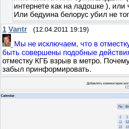
интернете как на ладошке ), или
Или бедуина белорус убил не того
1
Vantr
(12.04.2011 19:19)
Мы не исключаем, что в отместк
быть совершены подобные действи
отместку КГБ взрыв в метро. Почем
забыл принформировать.
Добавлять комментарии могу
[
Р
Calendar
Пн
Вт
4
5
11
12
18
19