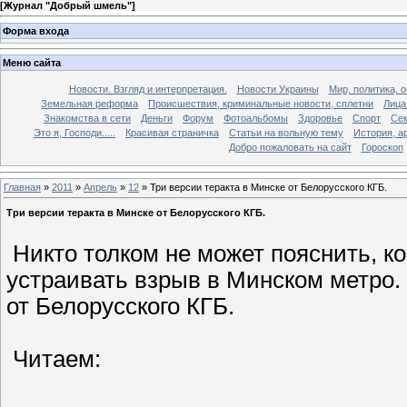
[
Журнал "Добрый шмель"
]
Форма входа
Меню сайта
Новости. Взгляд и интерпретация.
Новости Украины
Мир, политика, 
Земельная реформа
Происшествия, криминальные новости, сплетни
Лица
Знакомства в сети
Деньги
Форум
Фотоальбомы
Здоровье
Спорт
Сек
Это я, Господи.....
Красивая страничка
Статьи на вольную тему
История, а
Добро пожаловать на сайт
Гороскоп
Главная
»
2011
»
Апрель
»
12
» Три версии теракта в Минске от Белорусского КГБ.
Три версии теракта в Минске от Белорусского КГБ.
Никто толком не может пояснить, к
устраивать взрыв в Минском метро.
от Белорусского КГБ.
Читаем: