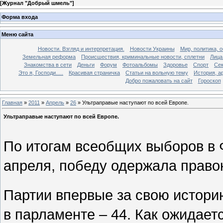
[
Журнал "Добрый шмель"
]
Форма входа
Меню сайта
Новости. Взгляд и интерпретация.
Новости Украины
Мир, политика, 
Земельная реформа
Происшествия, криминальные новости, сплетни
Лица
Знакомства в сети
Деньги
Форум
Фотоальбомы
Здоровье
Спорт
Сек
Это я, Господи.....
Красивая страничка
Статьи на вольную тему
История, а
Добро пожаловать на сайт
Гороскоп
Главная
»
2011
»
Апрель
»
26
» Ультраправые наступают по всей Европе.
Ультраправые наступают по всей Европе.
По итогам всеобщих выборов в 
апреля, победу одержала право
Партии впервые за свою истори
в парламенте – 44. Как ожидае