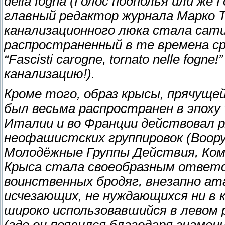
della fogna (Голос подполья или же 
главный редактор журнала Марко Т
канализационного люка стала сат
распространенный в те времена с
“Fascisti carogne, tornato nelle fo
канализацию!).
Кроме того, образ крысы, прячущей
был весьма распространен в эпоху 
Италии и во Франции действовал 
неофашистских группировок (Воор
Молодёжные Группы Действия, Кома
Крыса стала своеобразным ответом
воинственных бродяг, внезапно ат
исчезающих, не нуждающихся ни в к
широко использовавшийся в левом
(где он появился благодаря знамен