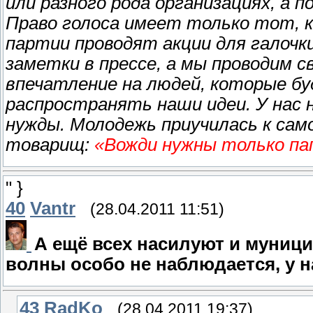
или разного рода организациях, а 
Право голоса имеет только тот, 
партии проводят акции для галочк
заметки в прессе, а мы проводим с
впечатление на людей, которые бу
распространять наши идеи. У нас 
нужды. Молодежь приучилась к само
товарищ:
«Вожди нужны только па
" }
40
Vantr
(28.04.2011 11:51)
А ещё всех насилуют и муници
волны особо не наблюдается, у н
43
RadKo
(28.04.2011 19:37)