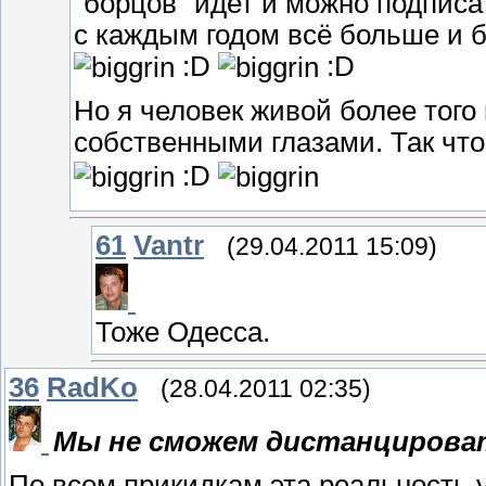
"борцов" идет и можно подпис
с каждым годом всё больше и б
:D
:D
Но я человек живой более тог
собственными глазами. Так чт
:D
61
Vantr
(29.04.2011 15:09)
Тоже Одесса.
36
RadKo
(28.04.2011 02:35)
Мы не сможем дистанцировать
По всем прикидкам эта реальность у