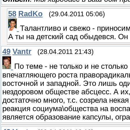
58
RadKo
(29.04.2011 05:06)
Талантливо и свежо - приносим 
А ты на детский сад обыдевся. Он
49
Vantr
(28.04.2011 21:43)
По теме - не только и не стольк
впечатляющего роста праворадикаль
восточной и западной. Это лишь о
нездоровом обществе абсцесс. А их,
достаточно много, т.с. созрела нека
реакция социума\общества на воспа
является образование капсулы, огр