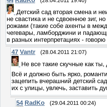
(28.04.2011 19:40)
Детский сад вторая смена и н
не свастика и не сдвоенное зиг, 
рожами (такие собе ахенты в меж
чегевары, ламборджини и падающие
в разных интерпретациях - говорю 
47
Vantr
(28.04.2011 21:07)
Не все такие скучные как ты,
Всё и должно быть ярко, романт
зацепить вчерашний детский сад 
их с улицы, увлечь, заставить ду
54
RadKo
(29.04.2011 00:24)