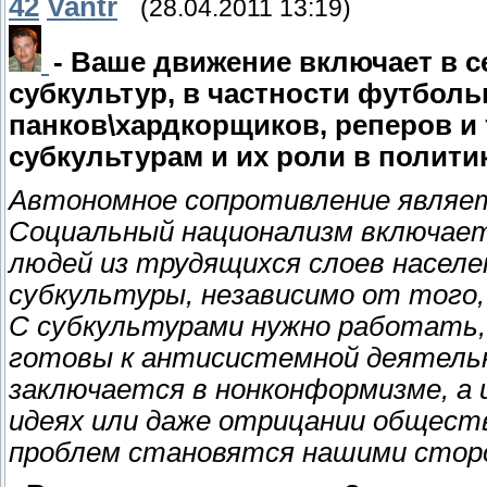
42
Vantr
(28.04.2011 13:19)
- Ваше движение включает в 
субкультур, в частности футболь
панков\хардкорщиков, реперов и 
субкультурам и их роли в полит
Автономное сопротивление являет
Социальный национализм включает
людей из трудящихся слоев населе
субкультуры, независимо от того, 
С субкультурами нужно работать,
готовы к антисистемной деятельн
заключается в нонконформизме, а
идеях или даже отрицании общест
проблем становятся нашими сторо