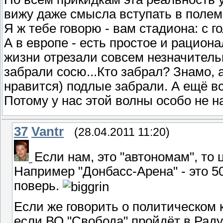
вижу даже смысла вступать в полем
Я ж тебе говорю - вам стадиона: с го
А в европе - есть простое и рацион
жизни отрезали совсем незначитель
забрали сосю...Кто забрал? Знамо, 
нравится) подлые забрали. А ещё в
Потому у нас этой волны особо не н
37
Vantr
(28.04.2011 11:20)
Если нам, это "автономам", то
Например "Донбасс-Арена" - это 50
поверь.
Если же говорить о политическом 
если ВО "Свобода" пройдёт в Раду