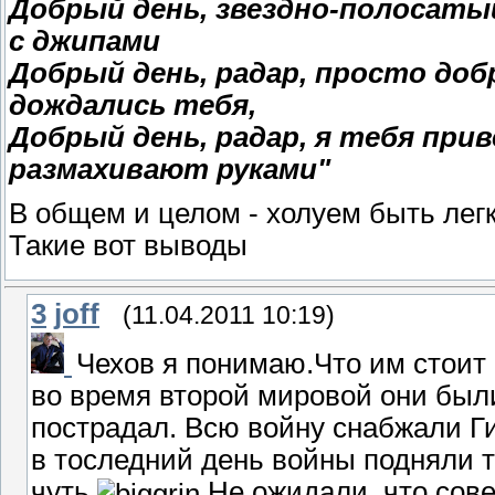
Добрый день, звездно-полосат
с джипами
Добрый день, радар, просто до
дождались тебя,
Добрый день, радар, я тебя пр
размахивают руками"
В общем и целом - холуем быть легк
Такие вот выводы
3
joff
(11.04.2011 10:19)
Чехов я понимаю.Что им стоит
во время второй мировой они был
пострадал. Всю войну снабжали Ги
в тоследний день войны подняли т
чуть
Не ожидали, что сове