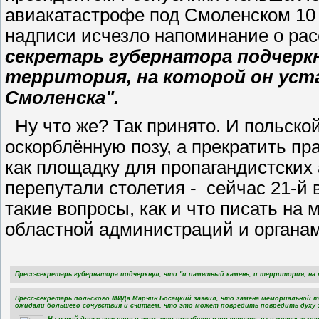
авиакатастрофе под Смоленском 10 
надписи исчезло напоминание о рас
секретарь губернатора подчеркн
территория, на которой он уст
Смоленска".
Ну что же? Так принято.
И польской
оскорблённую позу, а прекратить пр
как площадку для пропагандистских
перепутали столетия - сейчас 21-й в
такие вопросы, как и что писать на
областной администраций и органам
Пресс-секретарь губернатора подчеркнул, что "и памятный камень, и территория, на 
Пресс-секретарь польского МИДа Марчин Босацкий заявил, что замена мемориальной т
ожидали большего сочувствия и считаем, что это может повредить повредить духу
На новой доске нет слов о том, что погибшие направлялись на памятные ме