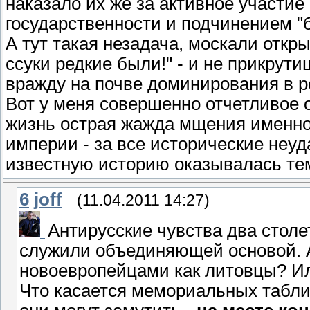
наказало их же за активное участие
государственности и подчинением "
А тут такая незадача, москали откр
ссуки редкие были!" - и не прикру
вражду на почве доминирования в ре
Вот у меня совершенно отчетливое 
жизнь острая жажда мщения именно
империи - за все исторические неу
известную историю оказывалась тем
6
joff
(11.04.2011 14:27)
Антирусские чувства два столе
служили объединяющей основой. 
новоевропейцами как литовцы? И
Что касается мемориальных таблич