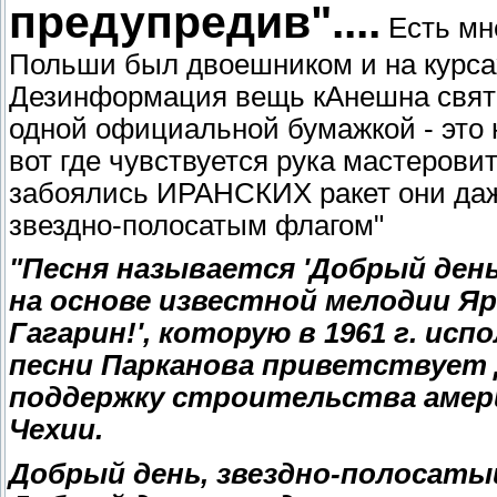
предупредив"....
Есть мне
Польши был двоешником и на курса
Дезинформация вещь кАнешна святая
одной официальной бумажкой - это н
вот где чувствуется рука мастеровит
забоялись ИРАНСКИХ ракет они даж
звездно-полосатым флагом"
"Песня называется 'Добрый день
на основе известной мелодии Яр
Гагарин!', которую в 1961 г. исп
песни Парканова приветствует 
поддержку строительства амери
Чехии.
Добрый день, звездно-полосатый