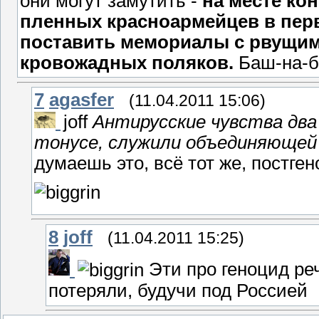
они могут замутить -
на месте ко
пленных красноармейцев в пер
поставить мемориалы с рвущим
кровожадных поляков.
Баш-на-ба
7
agasfer
(11.04.2011 15:06)
joff
Антирусские чувства два
тонусе, служили объединяющей 
думаешь это, всё тот же, постге
8
joff
(11.04.2011 15:25)
Эти про геноцид реч
потеряли, будучи под Россией