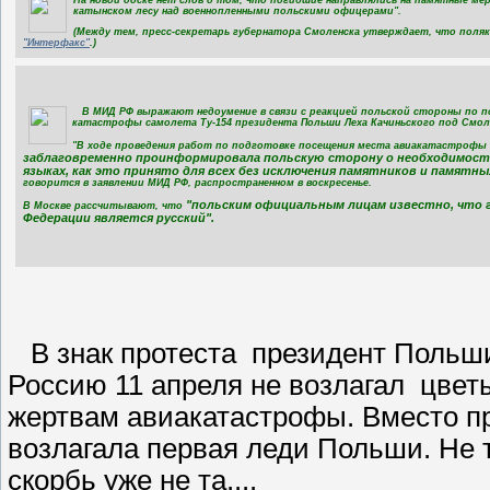
катынском лесу над военнопленными польскими офицерами".
(Между тем, пресс-секретарь губернатора Смоленска утверждает, что поляки
"Интерфакс"
.)
В МИД РФ выражают недоумение в связи с реакцией польской стороны по п
катастрофы самолета Ту-154 президента Польши Леха Качиньского под Смо
"В ходе проведения работ по подготовке посещения места авиакатастрофы 
заблаговременно проинформировала польскую сторону о необходимости 
языках, как это принято для всех без исключения памятников и памятн
говорится в заявлении МИД РФ, распространенном в воскресенье.
"польским официальным лицам известно, что 
В Москве рассчитывают, что
Федерации является русский".
В знак протеста президент Польши
Россию 11 апреля не возлагал цвет
жертвам авиакатастрофы. Вместо п
возлагала первая леди Польши. Не 
скорбь уже не та....