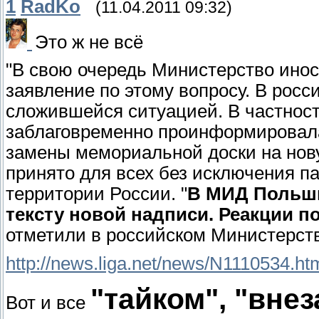
1
RadKo
(11.04.2011 09:32)
Это ж не всё
"В свою очередь Министерство ино
заявление по этому вопросу. В ро
сложившейся ситуацией. В частност
заблаговременно проинформировала
замены мемориальной доски на новую
принято для всех без исключения п
территории России. "
В МИД Польш
тексту новой надписи. Реакции 
отметили в российском Министерст
http://news.liga.net/news/N1110534.ht
"тайком", "внез
Вот и все