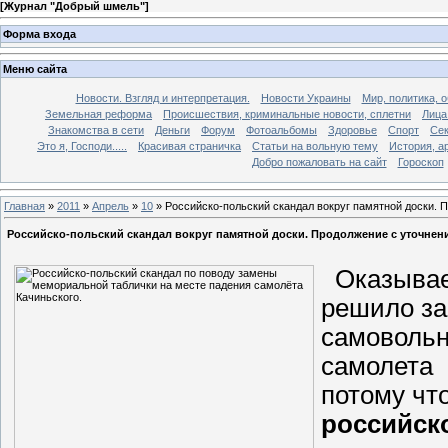
[
Журнал "Добрый шмель"
]
Форма входа
Меню сайта
Новости. Взгляд и интерпретация.
Новости Украины
Мир, политика, 
Земельная реформа
Происшествия, криминальные новости, сплетни
Лица
Знакомства в сети
Деньги
Форум
Фотоальбомы
Здоровье
Спорт
Сек
Это я, Господи.....
Красивая страничка
Статьи на вольную тему
История, а
Добро пожаловать на сайт
Гороскоп
Главная
»
2011
»
Апрель
»
10
» Российско-польский скандал вокруг памятной доски. 
Российско-польский скандал вокруг памятной доски. Продолжение с уточнен
Оказывает
решило за
самовольн
самолета 
потому ч
российск