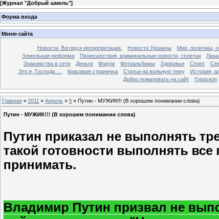
[
Журнал "Добрый шмель"
]
Форма входа
Меню сайта
Новости. Взгляд и интерпретация.
Новости Украины
Мир, политика, 
Земельная реформа
Происшествия, криминальные новости, сплетни
Лица
Знакомства в сети
Деньги
Форум
Фотоальбомы
Здоровье
Спорт
Сек
Это я, Господи.....
Красивая страничка
Статьи на вольную тему
История, а
Добро пожаловать на сайт
Гороскоп
Главная
»
2011
»
Апрель
»
9
» Путин - МУЖИК!!! (В хорошем понимании слова)
Путин - МУЖИК!!! (В хорошем понимании слова)
Путин приказал не выполнять тре
такой готовности выполнять все
принимать.
Владимир Путин призвал не выпо