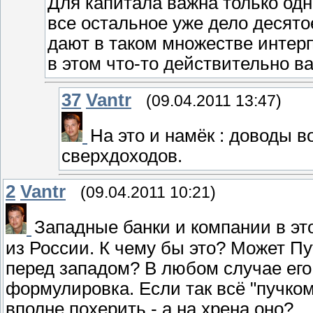
Для капитала важна только одн
все остальное уже дело десято
дают в таком множестве интер
в этом что-то действительно в
37
Vantr
(09.04.2011 13:47)
На это и намёк : доводы 
сверхдоходов.
2
Vantr
(09.04.2011 10:21)
Западные банки и компании в эт
из России. К чему бы это? Может Пу
перед западом? В любом случае его с
формулировка. Если так всё "пучком
вполне похерить - а на хрена оно?