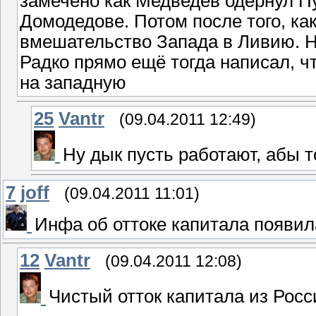
замечено как Медведев одёрнул Пу
Домодедове. Потом после того, ка
вмешательство Запада в Ливию. На
Радко прямо ещё тогда написал, ч
на западную
25
Vantr
(09.04.2011 12:49)
Ну дык пусть работают, абы 
7
joff
(09.04.2011 11:01)
Инфа об оттоке капитала появил
12
Vantr
(09.04.2011 12:08)
Чистый отток капитала из Росси