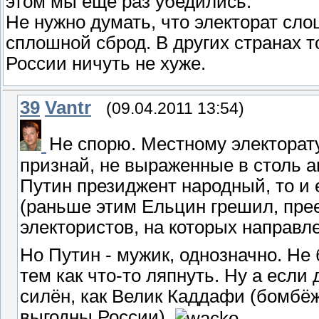
этом мы ещё раз убедились.
Не нужно думать, что электорат сло
сплошной сброд. В других странах т
России ничуть не хуже.
39
Vantr
(09.04.2011 13:54)
Не спорю. Местному электорату
признай, не выраженные в столь а
Путин президжент народный, то и 
(раньше этим Ельцин грешил, пре
электористов, на которых направл
Но Путин - мужик, однозначно. Не 
тем как что-то ляпнуть. Ну а если 
силён, как Велик Каддафи (бомбёжк
выгодны России).