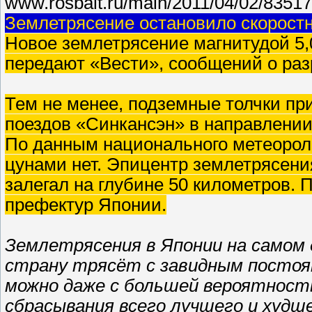
www.rosbalt.ru/main/2011/04/02/83517
Землетрясение остановило скорост
Новое землетрясение магнитудой 5,
передают «Вести», сообщений о раз
Тем не менее, подземные толчки пр
поездов «Синкансэн» в направлении
По данным национального метеороло
цунами нет. Эпицентр землетрясени
залегал на глубине 50 километров. 
префектур Японии.
Землетрясения в Японии на самом 
страну трясёт с завидным постоя
можно даже с большей вероятност
сбрасывания всего лучшего и худшег