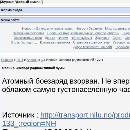
[
Журнал "Добрый шмель"
]
Форма входа
Меню сайта
Новости. Взгляд и интерпретация.
Новости Украины
Мир, политика, 
Земельная реформа
Происшествия, криминальные новости, сплетни
Лица
Знакомства в сети
Деньги
Форум
Фотоальбомы
Здоровье
Спорт
Сек
Это я, Господи.....
Красивая страничка
Статьи на вольную тему
История, а
Добро пожаловать на сайт
Гороскоп
Главная
»
2011
»
Апрель
»
3
» Япония. Экспорт радиоактивной чумы.
Япония. Экспорт радиоактивной чумы.
Атомный боезаряд взорван. Не впер
облаком самую густонаселённую час
Источник :
http://transport.nilu.no/p
133_;region=NH