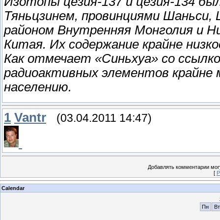
Изотопы цезия-137 и цезия-134 бы
Тяньцзинем, провинциями Шаньси, 
районом Внутренняя Монголия и Н
Китая. Их содержание крайне низк
Как отмечает «Синьхуа» со ссылко
радиоактивных элементов крайне 
населению.
1
Vantr
(03.04.2011 14:47)
Добавлять комментарии могу
[
Р
Calendar
Пн
Вт