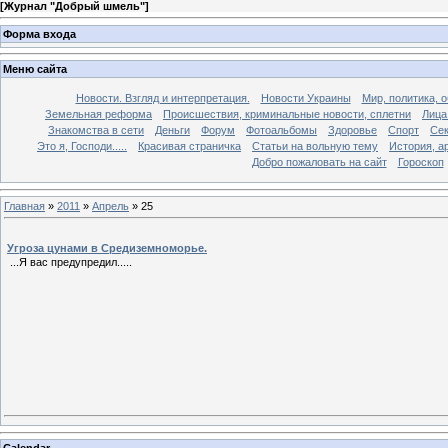
[
Журнал "Добрый шмель"
]
Форма входа
Меню сайта
Новости. Взгляд и интерпретация.
Новости Украины
Мир, политика, 
Земельная реформа
Происшествия, криминальные новости, сплетни
Лица
Знакомства в сети
Деньги
Форум
Фотоальбомы
Здоровье
Спорт
Сек
Это я, Господи.....
Красивая страничка
Статьи на вольную тему
История, а
Добро пожаловать на сайт
Гороскоп
Главная
»
2011
»
Апрель
»
25
Угроза цунами в Средиземноморье.
...Я вас предупредил.....
Calendar