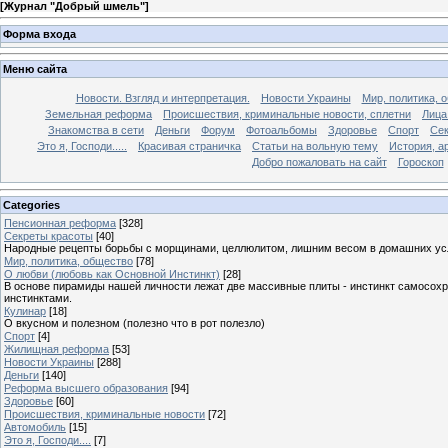
[
Журнал "Добрый шмель"
]
Форма входа
Меню сайта
Новости. Взгляд и интерпретация.
Новости Украины
Мир, политика, 
Земельная реформа
Происшествия, криминальные новости, сплетни
Лица
Знакомства в сети
Деньги
Форум
Фотоальбомы
Здоровье
Спорт
Сек
Это я, Господи.....
Красивая страничка
Статьи на вольную тему
История, а
Добро пожаловать на сайт
Гороскоп
Categories
Пенсионная реформа
[328]
Секреты красоты
[40]
Народные рецепты борьбы с морщинами, целлюлитом, лишним весом в домашних ус
Мир, политика, общество
[78]
О любви (любовь как Основной Инстинкт)
[28]
В основе пирамиды нашей личности лежат две массивные плиты - инстинкт самосохра
инстинктами.
Кулинар
[18]
О вкусном и полезном (полезно что в рот полезло)
Спорт
[4]
Жилищная реформа
[53]
Новости Украины
[288]
Деньги
[140]
Реформа высшего образования
[94]
Здоровье
[60]
Происшествия, криминальные новости
[72]
Автомобиль
[15]
Это я, Господи....
[7]