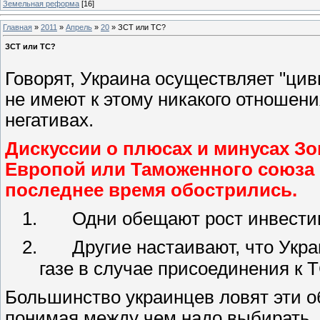
Земельная реформа
[16]
Главная
»
2011
»
Апрель
»
20
» ЗСТ или ТС?
ЗСТ или ТС?
Говорят, Украина осуществляет "ци
не имеют к этому никакого отношен
негативах.
Дискуссии о плюсах и минусах Зо
Европой или Таможенного союза (
последнее время обострились.
1.
Одни обещают рост инвестиц
2.
Другие настаивают, что Укр
газе в случае присоединения к ТС
Большинство украинцев ловят эти 
понимая между чем надо выбирать.