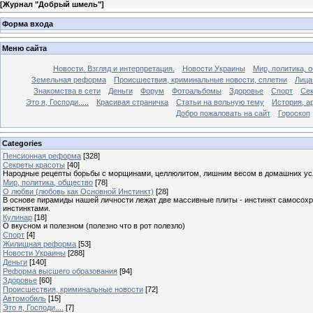
[
Журнал "Добрый шмель"
]
Форма входа
Меню сайта
Новости. Взгляд и интерпретация.
Новости Украины
Мир, политика, 
Земельная реформа
Происшествия, криминальные новости, сплетни
Лица
Знакомства в сети
Деньги
Форум
Фотоальбомы
Здоровье
Спорт
Сек
Это я, Господи.....
Красивая страничка
Статьи на вольную тему
История, а
Добро пожаловать на сайт
Гороскоп
Categories
Пенсионная реформа
[328]
Секреты красоты
[40]
Народные рецепты борьбы с морщинами, целлюлитом, лишним весом в домашних ус
Мир, политика, общество
[78]
О любви (любовь как Основной Инстинкт)
[28]
В основе пирамиды нашей личности лежат две массивные плиты - инстинкт самосохра
инстинктами.
Кулинар
[18]
О вкусном и полезном (полезно что в рот полезло)
Спорт
[4]
Жилищная реформа
[53]
Новости Украины
[288]
Деньги
[140]
Реформа высшего образования
[94]
Здоровье
[60]
Происшествия, криминальные новости
[72]
Автомобиль
[15]
Это я, Господи....
[7]