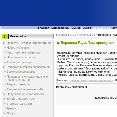
Главная
|
Мой профиль
|
Выход
|
Вход
|
Вы вошли как
Гост
Главная
»
2011
»
Апрель
»
21
» Верховна Рад
Меню сайта
Верховна Рада. Там привидения
Новости. Взгляд и интерпретация.
Новости Украины
Мир, политика, общество
Народный депутат Украины Николай Лисин,
утром 20 апреля.
Пенсионная реформа
Если кто не знает, напоминаю: Николай Л
Жилищная реформа
Diablo. Мчался ночью (очевидно по депут
фракции Партии Регионов Михаила Чечетова
Реформа высшего образования
собаку или зайчика. "Был жизнелюбом", - го
Извиняюсь, но не до такой же степени!
Земельная реформа
Может, надо бы поотнимать у депутатов Ламб
Происшествия, криминальные
новости, сплетни
Категория
:
Происшествия, криминальные новости
|
П
Лица в контексте
Всего комментариев
:
0
Творческий альманах «КК»
Популярно о недвижимости
Добавлять комме
Дизайн, комфорт, уют
Знакомства в сети
Деньги
Форум