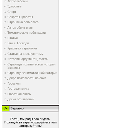
Фотоальбомы
Здоровье
Спорт
Секреты красоты
Страничка психолога
Автомобиль и мы
Тематические публикации
Статьи
Это я, Господи.....
Красивая страничка
Статьи на вольную тему
История, аргументы, факты
Страницы политической истории
Украины
Страница занимательной истории
Добро пожаловать на сайт
Гороскоп
Гостевая книга
Обратная связь
Доска объявлений
Зеркало
Гость, мы рады вас видеть.
Пожалуйста зарегистрируйтесь или
авторизуйтесь!