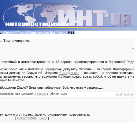
ь
|
Группа
"
Гости
"
Приветствую Вас
Гость
|
RSS
а. Там привидения.
.
22:05
 погибший в автокатастрофе еще 18 апреля, зарегистрировался в Верховной Раде
исин погиб как и положено народному депутату Украины - за рулём Ламборджини
атским делам) по Окружной. Издание
"Сегодня.ua"
, ссылаясь на первого замглавы
, выдвинула версию, что возможно Н.Лисин пожертвовал собой, чтоб не наехать на
ворит М.Чечетов.
орджини Diablo? Ведь они избранные. Всё, что есть у страны......
росмотров
: 812 |
Добавил
:
ПерГюнт
|
Рейтинг
:
0.0
/
0
нтарии могут только зарегистрированные пользователи.
[
Регистрация
|
Вход
]