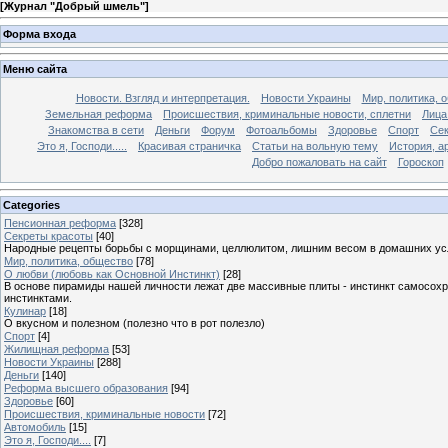
[
Журнал "Добрый шмель"
]
Форма входа
Меню сайта
Новости. Взгляд и интерпретация.
Новости Украины
Мир, политика, 
Земельная реформа
Происшествия, криминальные новости, сплетни
Лица
Знакомства в сети
Деньги
Форум
Фотоальбомы
Здоровье
Спорт
Сек
Это я, Господи.....
Красивая страничка
Статьи на вольную тему
История, а
Добро пожаловать на сайт
Гороскоп
Categories
Пенсионная реформа
[328]
Секреты красоты
[40]
Народные рецепты борьбы с морщинами, целлюлитом, лишним весом в домашних ус
Мир, политика, общество
[78]
О любви (любовь как Основной Инстинкт)
[28]
В основе пирамиды нашей личности лежат две массивные плиты - инстинкт самосохра
инстинктами.
Кулинар
[18]
О вкусном и полезном (полезно что в рот полезло)
Спорт
[4]
Жилищная реформа
[53]
Новости Украины
[288]
Деньги
[140]
Реформа высшего образования
[94]
Здоровье
[60]
Происшествия, криминальные новости
[72]
Автомобиль
[15]
Это я, Господи....
[7]