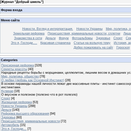
[
Журнал "Добрый шмель"
]
Форма входа
Меню сайта
Новости. Взгляд и интерпретация.
Новости Украины
Мир, политика, 
Земельная реформа
Происшествия, криминальные новости, сплетни
Лица
Знакомства в сети
Деньги
Форум
Фотоальбомы
Здоровье
Спорт
Сек
Это я, Господи.....
Красивая страничка
Статьи на вольную тему
История, а
Добро пожаловать на сайт
Гороскоп
Categories
Пенсионная реформа
[328]
Секреты красоты
[40]
Народные рецепты борьбы с морщинами, целлюлитом, лишним весом в домашних ус
Мир, политика, общество
[78]
О любви (любовь как Основной Инстинкт)
[28]
В основе пирамиды нашей личности лежат две массивные плиты - инстинкт самосохра
инстинктами.
Кулинар
[18]
О вкусном и полезном (полезно что в рот полезло)
Спорт
[4]
Жилищная реформа
[53]
Новости Украины
[288]
Деньги
[140]
Реформа высшего образования
[94]
Здоровье
[60]
Происшествия, криминальные новости
[72]
Автомобиль
[15]
Это я, Господи....
[7]