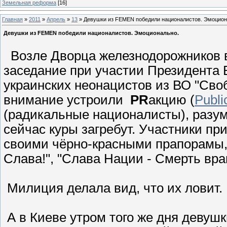
Земельная реформа
[16]
Главная
»
2011
»
Апрель
»
13
» Девушки из FEMEN победили националистов. Эмоцион
Девушки из FEMEN победили националистов. Эмоционально.
Возле Дворца железнодорожников в
заседание при участии Президента 
украинских неонацистов из ВО "Своб
внимание устроили
PR
акцию (
Publi
(радикальные националисты), разум
сейчас куры загребут. Участники пр
своими чёрно-красными прапорамы, 
Слава!", "Слава Нации - Смерть врага
Милиция делала вид, что их ловит.
А в Киеве утром того же дня девуш