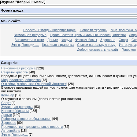
[
Журнал "Добрый шмель"
]
Форма входа
Меню сайта
Новости. Взгляд и интерпретация.
Новости Украины
Мир, политика, 
Земельная реформа
Происшествия, криминальные новости, сплетни
Лица
Знакомства в сети
Деньги
Форум
Фотоальбомы
Здоровье
Спорт
Сек
Это я, Господи.....
Красивая страничка
Статьи на вольную тему
История, а
Добро пожаловать на сайт
Гороскоп
Categories
Пенсионная реформа
[328]
Секреты красоты
[40]
Народные рецепты борьбы с морщинами, целлюлитом, лишним весом в домашних ус
Мир, политика, общество
[78]
О любви (любовь как Основной Инстинкт)
[28]
В основе пирамиды нашей личности лежат две массивные плиты - инстинкт самосохра
инстинктами.
Кулинар
[18]
О вкусном и полезном (полезно что в рот полезло)
Спорт
[4]
Жилищная реформа
[53]
Новости Украины
[288]
Деньги
[140]
Реформа высшего образования
[94]
Здоровье
[60]
Происшествия, криминальные новости
[72]
Автомобиль
[15]
Это я, Господи....
[7]