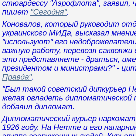
стюардессу "Аэрофлота", заявил, 
пишет
"Сегодня"
.
Коновалов, который руководит от
украинского МИДа, высказал мнени
"используют" его недоброжелатели
важную работу, перевозя саквояжи 
это представляете - драться, име
президентом и министрами?" - ци
Правда"
.
"Был такой советский дипкурьер Н
желая овладеть дипломатической п
добавил дипломат.
Дипломатический курьер наркомат
1926 году. На Нетте и его напарн