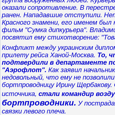
группа вооруженных людей. Курьер
оказали сопротивление. В перест
ранен. Нападавшие отступили. Не
Красного знамени, его именем был 
фильм "Сумка дипкурьера". Владим
посвятил ему стихотворение: "Тов
Конфликт между украинским дипло
прилету рейса Ханой-Москва.
То, 
подтвердили в департаменте п
"Аэрофлот".
Как заявил начальни
недовольный, что ему не позволил
бортпроводницу Ирину Щербакову.
источника,
стали командир возд
бортпроводники.
У пострада
связки левого плеча.