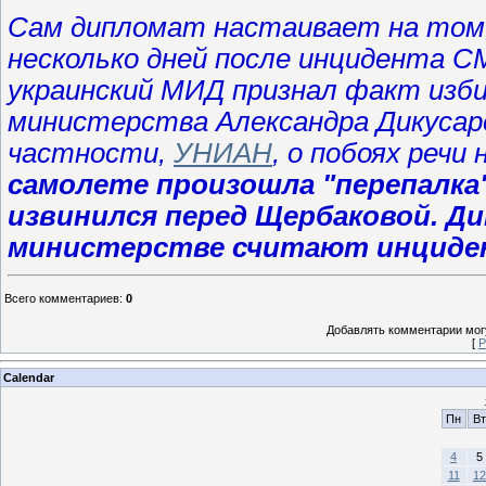
Сам дипломат настаивает на том,
несколько дней после инцидента 
украинский МИД признал факт изби
министерства Александра Дикусаро
частности,
УНИАН
, о побоях речи
самолете произошла "перепалка
извинился перед Щербаковой. Д
министерстве считают инциде
Всего комментариев
:
0
Добавлять комментарии могу
[
Р
Calendar
Пн
Вт
4
5
11
12