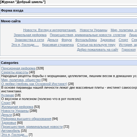
[
Журнал "Добрый шмель"
]
Форма входа
Меню сайта
Новости. Взгляд и интерпретация.
Новости Украины
Мир, политика, 
Земельная реформа
Происшествия, криминальные новости, сплетни
Лица
Знакомства в сети
Деньги
Форум
Фотоальбомы
Здоровье
Спорт
Сек
Это я, Господи.....
Красивая страничка
Статьи на вольную тему
История, а
Добро пожаловать на сайт
Гороскоп
Categories
Пенсионная реформа
[328]
Секреты красоты
[40]
Народные рецепты борьбы с морщинами, целлюлитом, лишним весом в домашних ус
Мир, политика, общество
[78]
О любви (любовь как Основной Инстинкт)
[28]
В основе пирамиды нашей личности лежат две массивные плиты - инстинкт самосохра
инстинктами.
Кулинар
[18]
О вкусном и полезном (полезно что в рот полезло)
Спорт
[4]
Жилищная реформа
[53]
Новости Украины
[288]
Деньги
[140]
Реформа высшего образования
[94]
Здоровье
[60]
Происшествия, криминальные новости
[72]
Автомобиль
[15]
Это я, Господи....
[7]