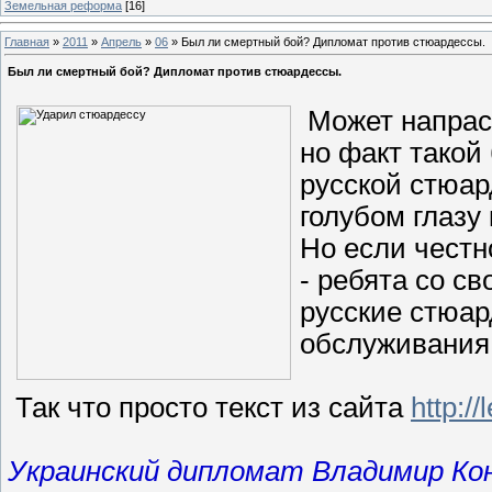
Земельная реформа
[16]
Главная
»
2011
»
Апрель
»
06
» Был ли смертный бой? Дипломат против стюардессы.
Был ли смертный бой? Дипломат против стюардессы.
Может напрасл
но факт такой
русской стюа
голубом глазу 
Но если честн
- ребята со с
русские стюар
обслуживания,
Так что просто текст из сайта
http:/
Украинский дипломат Владимир Кон