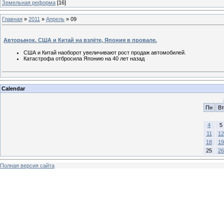
Земельная реформа
[16]
Главная
»
2011
»
Апрель
»
09
Авторынок. США и Китай на взлёте, Япония в провале.
США и Китай наоборот увеличивают рост продаж автомобилей.
Катастрофа отбросила Японию на 40 лет назад
Calendar
Пн
Вт
4
5
11
12
18
19
25
26
Полная версия сайта