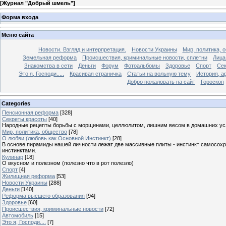
[
Журнал "Добрый шмель"
]
Форма входа
Меню сайта
Новости. Взгляд и интерпретация.
Новости Украины
Мир, политика, 
Земельная реформа
Происшествия, криминальные новости, сплетни
Лица
Знакомства в сети
Деньги
Форум
Фотоальбомы
Здоровье
Спорт
Сек
Это я, Господи.....
Красивая страничка
Статьи на вольную тему
История, а
Добро пожаловать на сайт
Гороскоп
Categories
Пенсионная реформа
[328]
Секреты красоты
[40]
Народные рецепты борьбы с морщинами, целлюлитом, лишним весом в домашних ус
Мир, политика, общество
[78]
О любви (любовь как Основной Инстинкт)
[28]
В основе пирамиды нашей личности лежат две массивные плиты - инстинкт самосохра
инстинктами.
Кулинар
[18]
О вкусном и полезном (полезно что в рот полезло)
Спорт
[4]
Жилищная реформа
[53]
Новости Украины
[288]
Деньги
[140]
Реформа высшего образования
[94]
Здоровье
[60]
Происшествия, криминальные новости
[72]
Автомобиль
[15]
Это я, Господи....
[7]